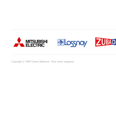
Copyright © 2009 Greitas Manevras. Visos teisės saugomos